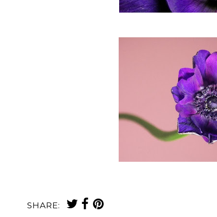
© Maria-Thérèse Andersson
afiori
SHARE: