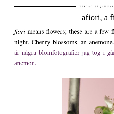
TISDAG 27 JANUAR
afiori, a f
fiori
means flowers; these are a few f
night. Cherry blossoms, an anemone
är några blomfotografier jag tog i går
anemon.