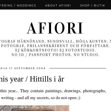
ERING / WEDDINGS
ABOUT AFIORI
SHOP / BUTIK
AFIORI
OGRAF HÄRNÖSAND, SUNDSVALL, HÖGA KUSTEN.
FOTOGRAF, FRILANSSKRIBENT OCH FÖRFATTARE.
EJ KÖRKORTSFOTO! EJ FOTOSTUDIO.
NO ID / PASSPORT PHOTOS. NO STUDIO.
DAG 17 SEPTEMBER 2008
his year / Hittills i år
d this year... They contain paintings, drawings, photographs,
writing - and all my secrets, so do not open ;)