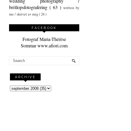
wedding photography /
bröllopsfotografering
( 63 )
written by
me / skrivet av mig
( 24 )
FACEBOOK
Fotograf Maria-Thérèse
Sommar www.afiori.com
ARCHIVE