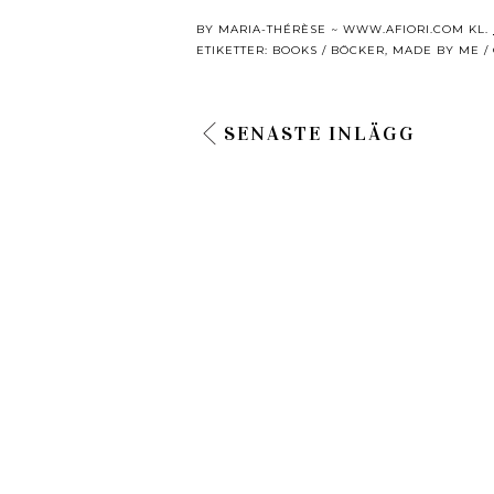
BY
MARIA-THÉRÈSE ~ WWW.AFIORI.COM
KL.
ETIKETTER:
BOOKS / BÖCKER
,
MADE BY ME /
SENASTE INLÄGG