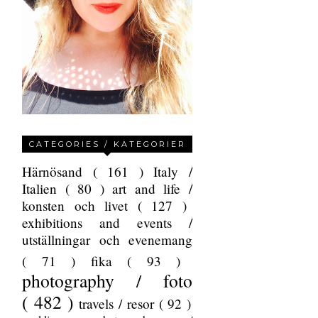
CATEGORIES / KATEGORIER
Härnösand
( 161 )
Italy /
Italien
( 80 )
art and life /
konsten och livet
( 127 )
exhibitions and events /
utställningar och evenemang
( 71 )
fika
( 93 )
photography / foto
( 482 )
travels / resor
( 92 )